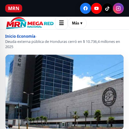
MRN
☰
Más ▾
Inicio
›
Economía
›
Deuda externa pública de Honduras cerró en $ 10.736,4 millones en
2025